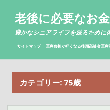
コ
ン
老後に必要なお
テ
ン
ツ
豊かなシニアライフを送るために
へ
ス
サイトマップ
医療負担が軽くなる後期高齢者医療
キ
ッ
プ
カテゴリー:
75歳