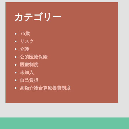
カテゴリー
75歳
リスク
介護
公的医療保険
医療制度
未加入
自己負担
高額介護合算療養費制度